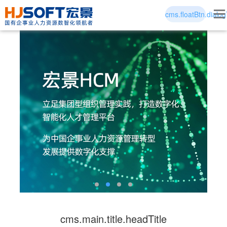
cms.floatBtn.dialog
cms.main.title.headTitle